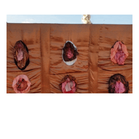
LAUTER; LAUTE FOTZEN*: ©Rebekka Hochreiter, Realization:
R. Hochreiter, Leonie Reese, Production: FIFTITU%,
Feminism & Krawall, DJ Performance on 08 March 22:
Bana Saadeh, Momo, Tmnit Ghide, FupaMagic